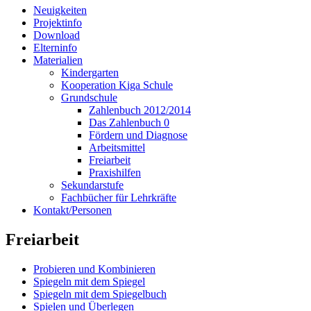
Neuigkeiten
Projektinfo
Hauptmenü
Download
(Levels
Elterninfo
Materialien
1-
Kindergarten
3)
Kooperation Kiga Schule
Grundschule
Zahlenbuch 2012/2014
Das Zahlenbuch 0
Fördern und Diagnose
Arbeitsmittel
Freiarbeit
Praxishilfen
Sekundarstufe
Fachbücher für Lehrkräfte
Kontakt/Personen
Freiarbeit
Probieren und Kombinieren
Spiegeln mit dem Spiegel
Spiegeln mit dem Spiegelbuch
Spielen und Überlegen